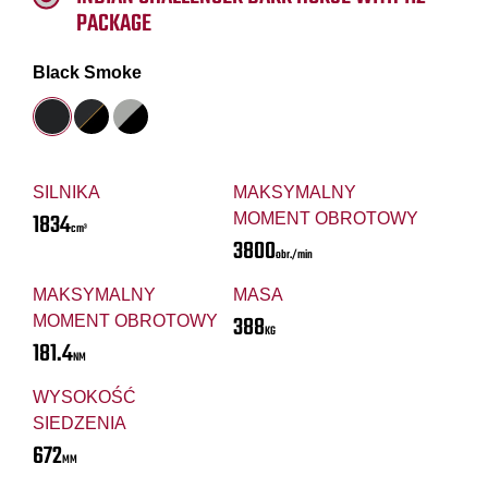
PACKAGE
Black Smoke
SILNIKA
MAKSYMALNY
1834
MOMENT OBROTOWY
cm³
3800
obr./min
MAKSYMALNY
MASA
388
MOMENT OBROTOWY
KG
181.4
NM
WYSOKOŚĆ
SIEDZENIA
672
MM